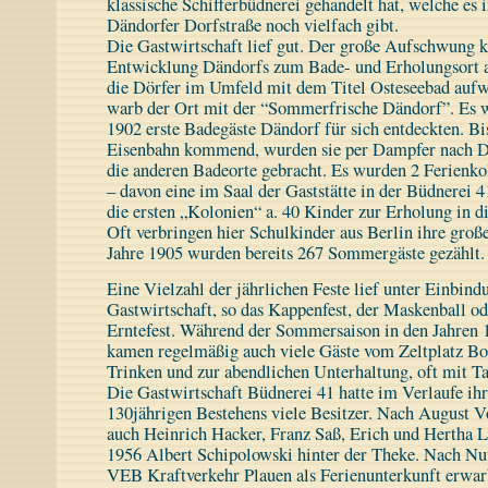
klassische Schifferbüdnerei gehandelt hat, welche es 
Dändorfer Dorfstraße noch vielfach gibt.
Die Gastwirtschaft lief gut. Der große Aufschwung 
Entwicklung Dändorfs zum Bade- und Erholungsort 
die Dörfer im Umfeld mit dem Titel Osteseebad aufw
warb der Ort mit der “Sommerfrische Dändorf”. Es wi
1902 erste Badegäste Dändorf für sich entdeckten. Bi
Eisenbahn kommend, wurden sie per Dampfer nach D
die anderen Badeorte gebracht. Es wurden 2 Ferienko
– davon eine im Saal der Gaststätte in der Büdnerei
die ersten „Kolonien“ a. 40 Kinder zur Erholung in 
Oft verbringen hier Schulkinder aus Berlin ihre groß
Jahre 1905 wurden bereits 267 Sommergäste gezählt.
Eine Vielzahl der jährlichen Feste lief unter Einbind
Gastwirtschaft, so das Kappenfest, der Maskenball od
Erntefest. Während der Sommersaison in den Jahren 
kamen regelmäßig auch viele Gäste vom Zeltplatz Bo
Trinken und zur abendlichen Unterhaltung, oft mit Ta
Die Gastwirtschaft Büdnerei 41 hatte im Verlaufe ihr
130jährigen Bestehens viele Besitzer. Nach August Vo
auch Heinrich Hacker, Franz Saß, Erich und Hertha 
1956 Albert Schipolowski hinter der Theke. Nach Nu
VEB Kraftverkehr Plauen als Ferienunterkunft erwa