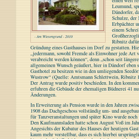
einen weit r
Leumund, spr
Dändorfer, d
Schulze, der 
Erbpächter un
einem Schrei
Großherzogl
- Am Wiesengrund - 2010
Ribnitz dafür
Gründung eines Gasthauses im Dorf zu gestatten. Hier
„jedermann, sowohl Fremde als Einwohner jede Art 
verabreicht werden können“, denn „schon seit längere
allgemeinen Wunsch geäußert, hier in Dändorf eben s
Gasthotel zu besitzen wie in den umliegenden Seedö
Wustrow“ (Quelle: Amtsmann Schlettwein, Ribnitz 
Der Antrag wurde positiv beschieden. In den komme
erfuhren die Gebäude der ehemaligen Büdnerei 41 n
Änderungen.
In Erweiterung als Pension wurde in den Jahren zwi
1908 das Dachgeschoss vollständig um- und ausgebau
für Tanzveranstaltungen und später Kino wurde noch v
Den Kaufmannsladen hatte schon August Voß im Jahr
Angesichts der Kubatur des Hauses der heutigen Gastw
kaum mehr vorstellbar, dass es sich hierbei ursprüngl