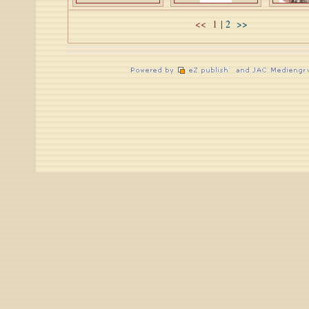
<<
1
|
2
>>